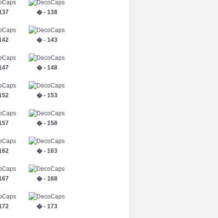
137
� - 138
142
� - 143
147
� - 148
152
� - 153
157
� - 158
162
� - 163
167
� - 168
172
� - 173