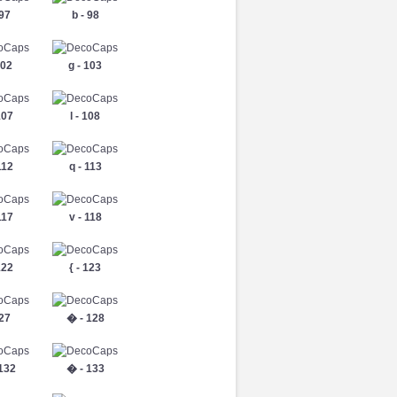
 97
b - 98
102
g - 103
107
l - 108
112
q - 113
117
v - 118
122
{ - 123
127
� - 128
132
� - 133