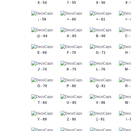
6 - 54
7 - 55
8 - 56
9 -
; - 59
< - 60
= - 61
> -
@ - 64
A - 65
B - 66
C -
E - 69
F - 70
G - 71
H -
J - 74
K - 75
L - 76
M -
O - 79
P - 80
Q - 81
R -
T - 84
U - 85
V - 86
W -
Y - 89
Z - 90
[ - 91
\ -