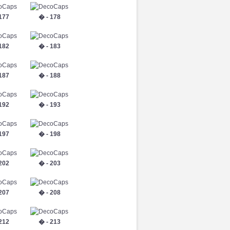
177
� - 178
182
� - 183
187
� - 188
192
� - 193
197
� - 198
202
� - 203
207
� - 208
212
� - 213