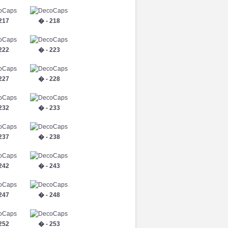
217
� - 218
222
� - 223
227
� - 228
232
� - 233
237
� - 238
242
� - 243
247
� - 248
252
� - 253