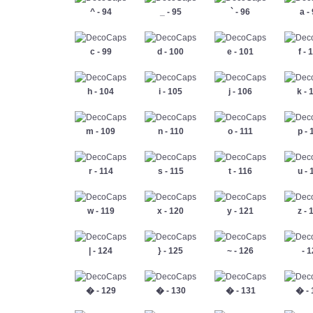
^ - 94
_ - 95
` - 96
a -
c - 99
d - 100
e - 101
f - 
h - 104
i - 105
j - 106
k - 
m - 109
n - 110
o - 111
p - 
r - 114
s - 115
t - 116
u - 
w - 119
x - 120
y - 121
z - 
| - 124
} - 125
~ - 126
 - 
� - 129
� - 130
� - 131
� - 