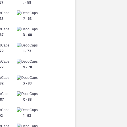
 57
: - 58
 62
? - 63
 67
D - 68
 72
I - 73
 77
N - 78
 82
S - 83
 87
X - 88
 92
] - 93