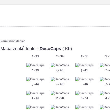
Permission denied
Mapa znaků fontu -
DecoCaps
( Kb)
! - 33
" - 34
# - 35
$ -
' - 39
( - 40
) - 41
* -
, - 44
- - 45
. - 46
/ -
1 - 49
2 - 50
3 - 51
4 -