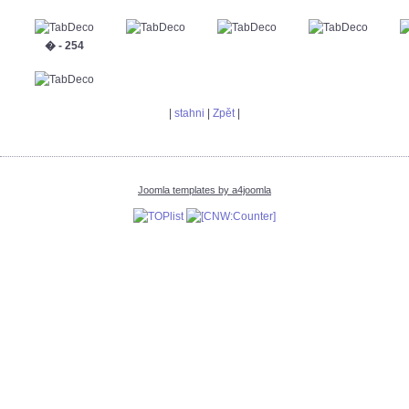
� - 254
|
stahni
|
Zpět
|
Joomla templates by a4joomla