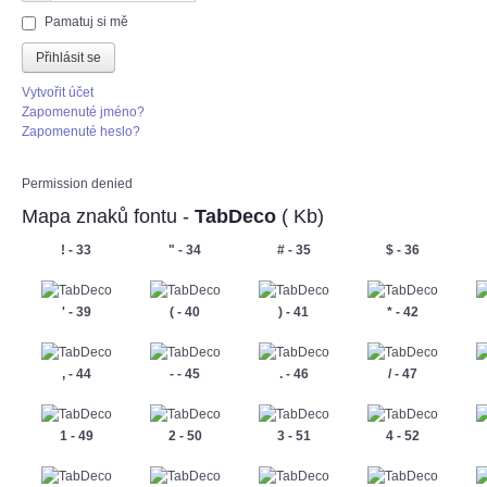
Heslo
Pamatuj si mě
Přihlásit se
Vytvořit účet
Zapomenuté jméno?
Zapomenuté heslo?
Permission denied
Mapa znaků fontu -
TabDeco
( Kb)
! - 33
" - 34
# - 35
$ - 36
' - 39
( - 40
) - 41
* - 42
, - 44
- - 45
. - 46
/ - 47
1 - 49
2 - 50
3 - 51
4 - 52