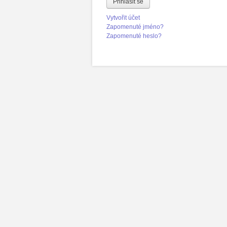
Přihlásit se
Vytvořit účet
Zapomenuté jméno?
Zapomenuté heslo?