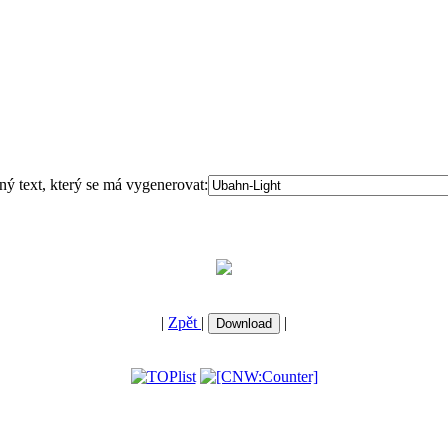
ný text, který se má vygenerovat:
|
Zpět
|
|